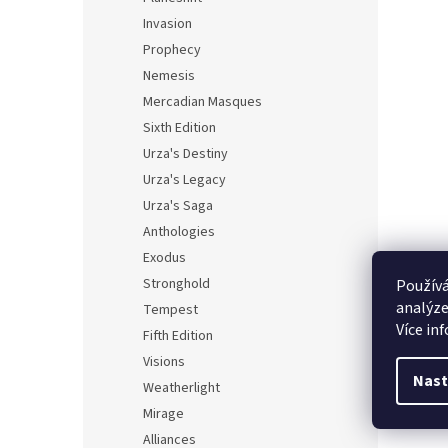
Invasion
Prophecy
Nemesis
Mercadian Masques
Sixth Edition
Urza's Destiny
Urza's Legacy
Urza's Saga
Anthologies
Exodus
Stronghold
Používá
analýze
Tempest
Více in
Fifth Edition
Visions
Nast
Weatherlight
Mirage
Alliances