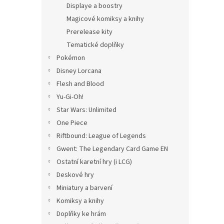
Displaye a boostry
Magicové komiksy a knihy
Prerelease kity
Tematické doplňky
Pokémon
Disney Lorcana
Flesh and Blood
Yu-Gi-Oh!
Star Wars: Unlimited
One Piece
Riftbound: League of Legends
Gwent: The Legendary Card Game EN
Ostatní karetní hry (i LCG)
Deskové hry
Miniatury a barvení
Komiksy a knihy
Doplňky ke hrám