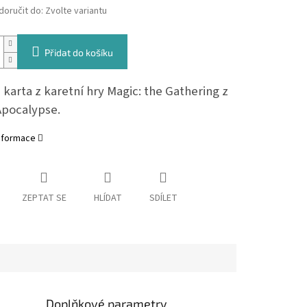
oručit do:
Zvolte variantu
Přidat do košíku
karta z karetní hry Magic: the Gathering z
Apocalypse.
informace
ZEPTAT SE
HLÍDAT
SDÍLET
Doplňkové parametry