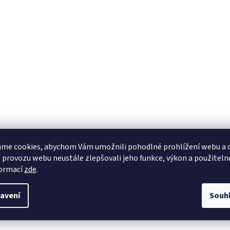
me cookies, abychom Vám umožnili pohodlné prohlížení webu a d
 provozu webu neustále zlepšovali jeho funkce, výkon a použiteln
formací
zde
.
avení
Souh