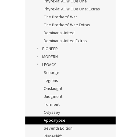
Phyrexia: All Will Be One
Phyrexia: All Will Be One: Extras
The Brothers' War
The Brothers' War: Extras
Dominaria United
Dominaria United Extras
PIONEER
MODERN
LEGACY
Scourge
Legions
Onslaught
Judgment
Torment
Odyssey
Apocalypse
Seventh Edition
Planeshift