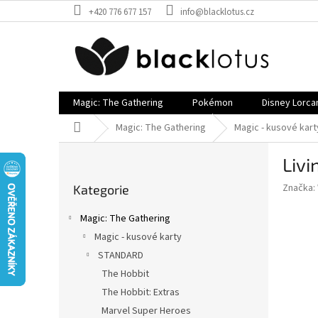
Přejít
+420 776 677 157
info@blacklotus.cz
na
obsah
Magic: The Gathering
Pokémon
Disney Lorca
Domů
Magic: The Gathering
Magic - kusové kart
P
Livi
o
Přeskočit
s
Značka:
Kategorie
kategorie
t
r
Magic: The Gathering
a
Magic - kusové karty
n
STANDARD
n
í
The Hobbit
p
The Hobbit: Extras
a
Marvel Super Heroes