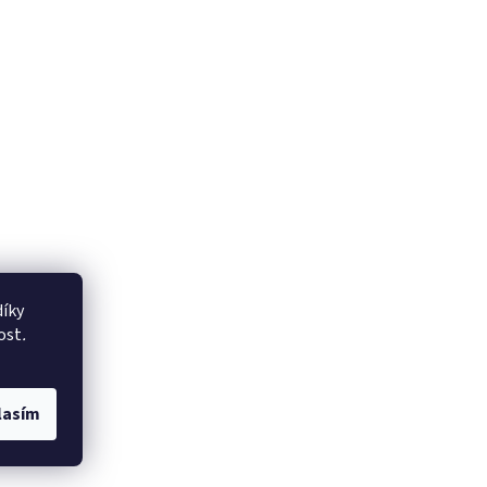
íky
ost
.
lasím