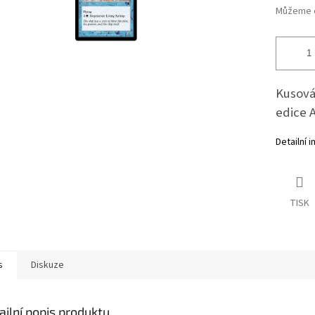
Můžeme d
Kusová 
edice 
Detailní 
TISK
s
Diskuze
ailní popis produktu