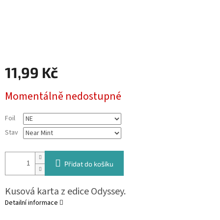
11,99 Kč
Měrná
Momentálně nedostupné
cena:
Foil
Stav
Přidat do košíku
Kusová karta z edice Odyssey.
Detailní informace