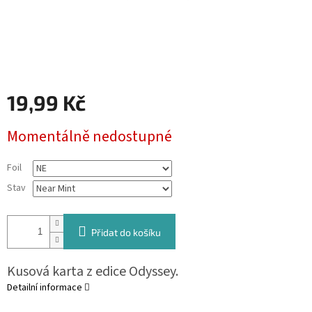
19,99 Kč
Měrná
Momentálně nedostupné
cena:
Foil
Stav
Přidat do košíku
Kusová karta z edice Odyssey.
Detailní informace