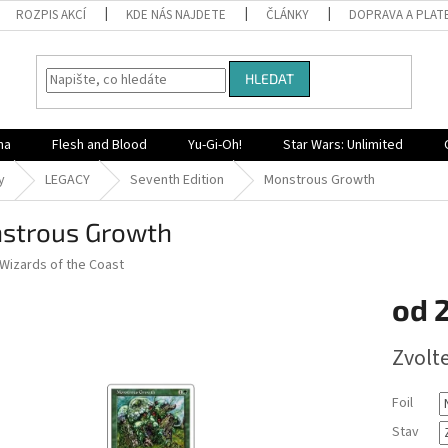
ROZPIS AKCÍ
KDE NÁS NAJDETE
ČLÁNKY
DOPRAVA A PLAT
HLEDAT
na
Flesh and Blood
Yu-Gi-Oh!
Star Wars: Unlimited
y
LEGACY
Seventh Edition
Monstrous Growth
strous Growth
Wizards of the Coast
od
2
Měrná
Zvolt
cena:
Foil
Stav