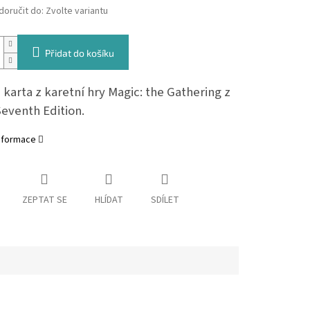
oručit do:
Zvolte variantu
Přidat do košíku
karta z karetní hry Magic: the Gathering z
Seventh Edition.
informace
ZEPTAT SE
HLÍDAT
SDÍLET