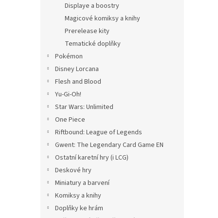
Displaye a boostry
Magicové komiksy a knihy
Prerelease kity
Tematické doplňky
Pokémon
Disney Lorcana
Flesh and Blood
Yu-Gi-Oh!
Star Wars: Unlimited
One Piece
Riftbound: League of Legends
Gwent: The Legendary Card Game EN
Ostatní karetní hry (i LCG)
Deskové hry
Miniatury a barvení
Komiksy a knihy
Doplňky ke hrám