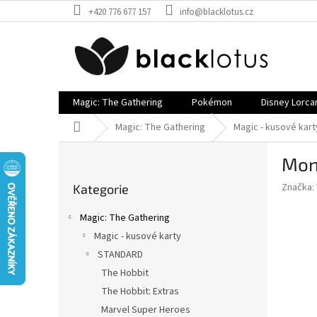
Přejít
+420 776 677 157
info@blacklotus.cz
na
obsah
Magic: The Gathering
Pokémon
Disney Lorca
Domů
Magic: The Gathering
Magic - kusové kart
P
Mon
o
Přeskočit
s
Značka:
Kategorie
kategorie
t
r
Magic: The Gathering
a
Magic - kusové karty
n
STANDARD
n
í
The Hobbit
p
The Hobbit: Extras
a
Marvel Super Heroes