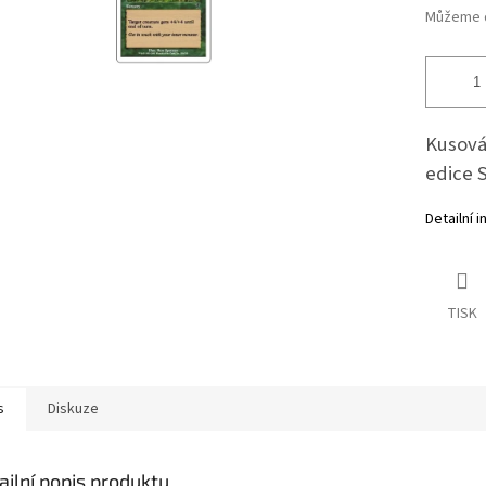
Můžeme d
Kusová 
edice 
Detailní 
TISK
s
Diskuze
ailní popis produktu