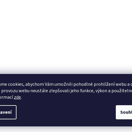
me cookies, abychom Vám umožnili pohodlné prohlížení webu a d
 provozu webu neustále zlepšovali jeho funkce, výkon a použiteln
formací
zde
.
avení
Souh