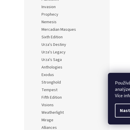
Invasion
Prophecy
Nemesis
Mercadian Masques
Sixth Edition
Urza's Destiny
Urza's Legacy
Urza's Saga
Anthologies
Exodus
Stronghold
Používá
analýze
Tempest
Více in
Fifth Edition
Visions
Nast
Weatherlight
Mirage
Alliances