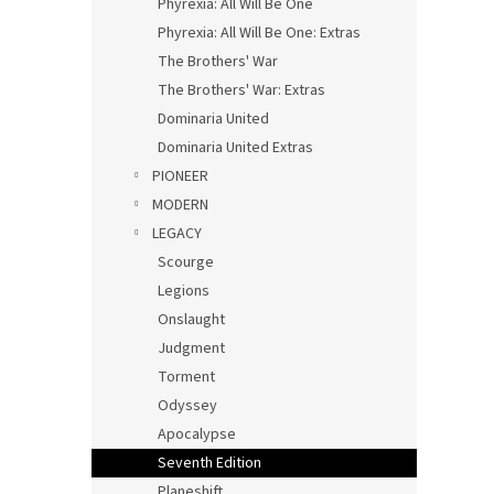
Phyrexia: All Will Be One
Phyrexia: All Will Be One: Extras
The Brothers' War
The Brothers' War: Extras
Dominaria United
Dominaria United Extras
PIONEER
MODERN
LEGACY
Scourge
Legions
Onslaught
Judgment
Torment
Odyssey
Apocalypse
Seventh Edition
Planeshift