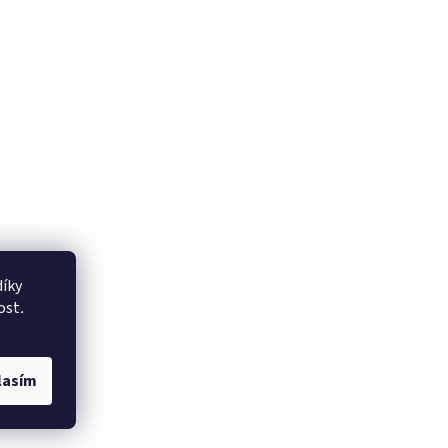
íky
ost
.
lasím