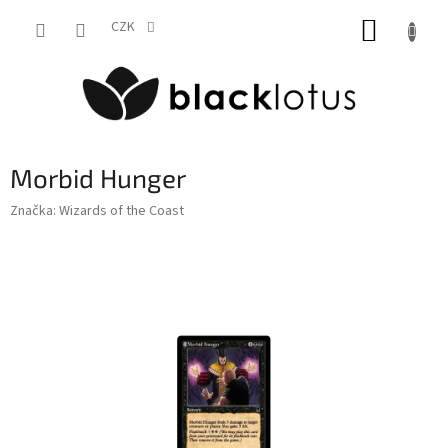
Přejít
NÁKUP
na
CZK
obsah
KOŠÍK
Morbid Hunger
Značka:
Wizards of the Coast