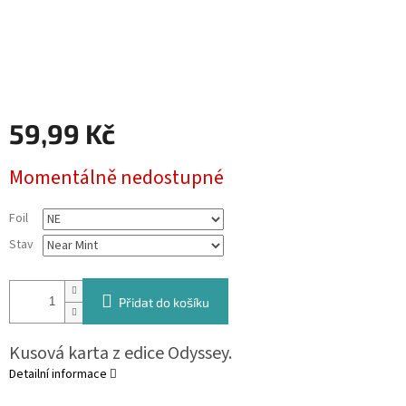
59,99 Kč
Měrná
Momentálně nedostupné
cena:
Foil
Stav
Přidat do košíku
Kusová karta z edice Odyssey.
Detailní informace