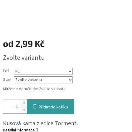
od
2,99 Kč
Měrná
Zvolte variantu
cena:
Foil
Stav
Můžeme doručit do:
Zvolte variantu
Přidat do košíku
Kusová karta z edice Torment.
Detailní informace