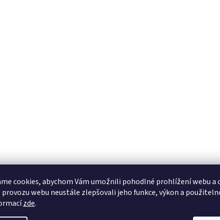
me cookies, abychom Vám umožnili pohodlné prohlížení webu a d
 provozu webu neustále zlepšovali jeho funkce, výkon a použiteln
formací
zde
.