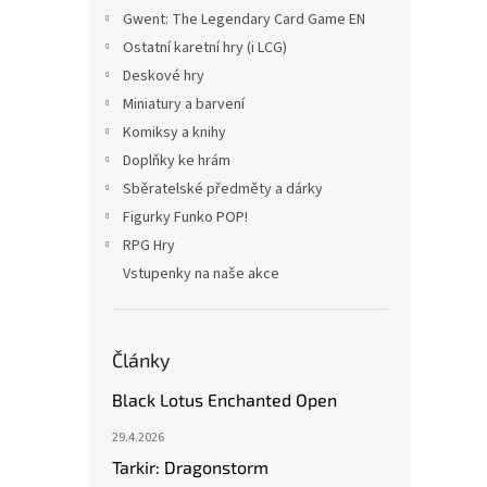
Gwent: The Legendary Card Game EN
Ostatní karetní hry (i LCG)
Deskové hry
Miniatury a barvení
Komiksy a knihy
Doplňky ke hrám
Sběratelské předměty a dárky
Figurky Funko POP!
RPG Hry
Vstupenky na naše akce
Články
Black Lotus Enchanted Open
29.4.2026
Tarkir: Dragonstorm