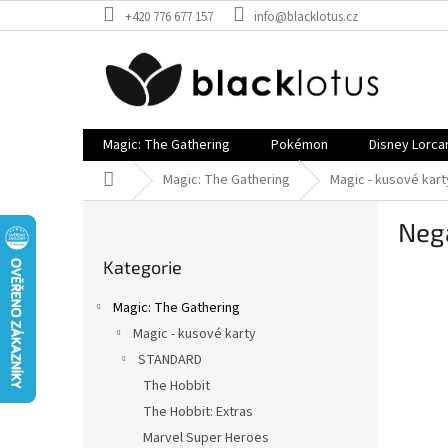
Přejít
+420 776 677 157
info@blacklotus.cz
na
obsah
Magic: The Gathering
Pokémon
Disney Lorca
Domů
Magic: The Gathering
Magic - kusové kart
P
Neg
o
Přeskočit
s
Kategorie
kategorie
t
r
Magic: The Gathering
a
Magic - kusové karty
n
STANDARD
n
í
The Hobbit
p
The Hobbit: Extras
a
Marvel Super Heroes