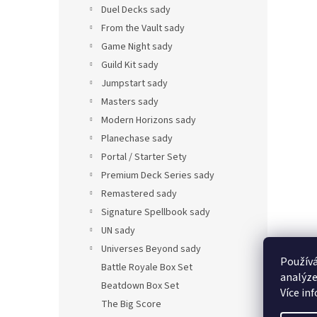
Duel Decks sady
From the Vault sady
Game Night sady
Guild Kit sady
Jumpstart sady
Masters sady
Modern Horizons sady
Planechase sady
Portal / Starter Sety
Premium Deck Series sady
Remastered sady
Signature Spellbook sady
UN sady
Universes Beyond sady
Používá
Battle Royale Box Set
analýze
Beatdown Box Set
Více in
The Big Score