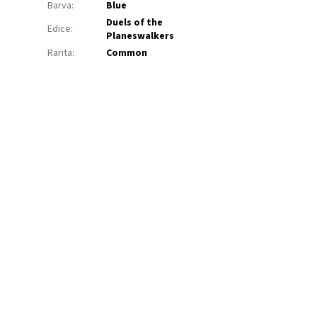
Barva
:
Blue
Duels of the
Edice
:
Planeswalkers
Rarita
:
Common