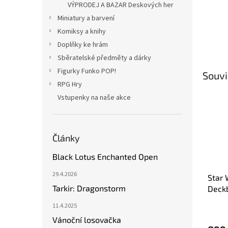
VÝPRODEJ A BAZAR Deskových her
Miniatury a barvení
Komiksy a knihy
Doplňky ke hrám
Sběratelské předměty a dárky
Figurky Funko POP!
Souvi
RPG Hry
Vstupenky na naše akce
Články
Black Lotus Enchanted Open
29.4.2026
Star 
Tarkir: Dragonstorm
Deck
Povst
11.4.2025
Rozší
Vánoční losovačka