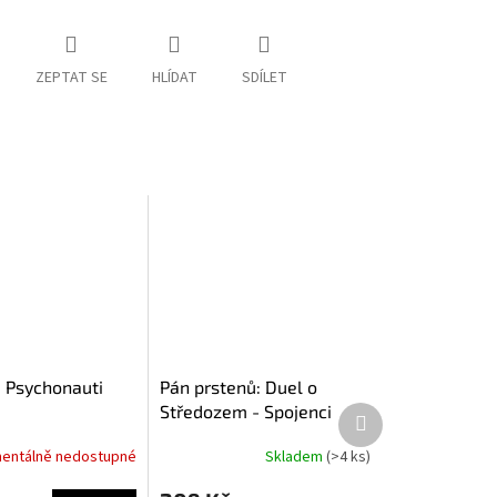
ZEPTAT SE
HLÍDAT
SDÍLET
 Psychonauti
Pán prstenů: Duel o
Středozem - Spojenci
Další
produkt
entálně nedostupné
Skladem
(>4 ks)