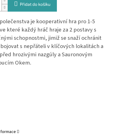
Přidat do košíku
polečenstva je kooperativní hra pro 1-5
ve které každý hráč hraje za 2 postavy s
čnými schopnostmi, jimiž se snaží ochránit
bojovat s nepřáteli v klíčových lokalitách a
 před hrozivými nazgúly a Sauronovým
oucím Okem.
informace