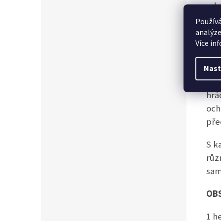
ods
kaž
Používá
svo
analýze
Více in
Vho
nos
Nast
Osu
hrá
och
pře
S k
růz
sam
OBS
1 h