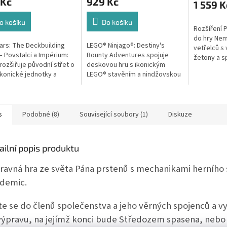
 Kč
929 Kč
1 559 K
o košíku
Do košíku
Rozšíření P
do hry Nem
ars: The Deckbuilding
LEGO® Ninjago®: Destiny's
vetřelců s 
 Povstalci a Impérium:
Bounty Adventures spojuje
žetony a s
 rozšiřuje původní střet o
deskovou hru s ikonickým
událostmi.
ikonické jednotky a
LEGO® stavěním a nindžovskou
lidské pos
lnou kampaň.Tato hra je
akcí. Na palubě Odměny osudu
šílenství.
ozšíření. K jejímu hraní...
budete společně čelit
padouchům, rozvíjet...
s
Podobné (8)
Související soubory (1)
Diskuze
ailní popis produktu
ravná hra ze světa Pána prstenů s mechanikami herního
demic.
jte se do členů společenstva a jeho věrných spojenců a v
výpravu, na jejímž konci bude Středozem spasena, nebo