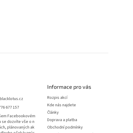
Informace pro vás
Rozpis akcí
blacklotus.cz
Kde nás najdete
776 677 157
Články
ašem Facebookovém
Doprava a platba
u se dozvíte vše o n
ách, plánovaných ak
Obchodní podmínky