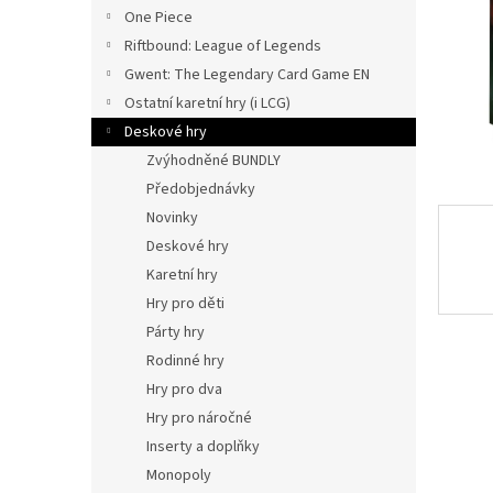
n
One Piece
e
Riftbound: League of Legends
l
Gwent: The Legendary Card Game EN
Ostatní karetní hry (i LCG)
Deskové hry
Zvýhodněné BUNDLY
Předobjednávky
Novinky
Deskové hry
Karetní hry
Hry pro děti
Párty hry
Rodinné hry
Hry pro dva
Hry pro náročné
Inserty a doplňky
Monopoly