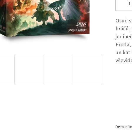
Osud s
hráčů, 
jedine
Froda, 
unikat
vševid
Detailní 