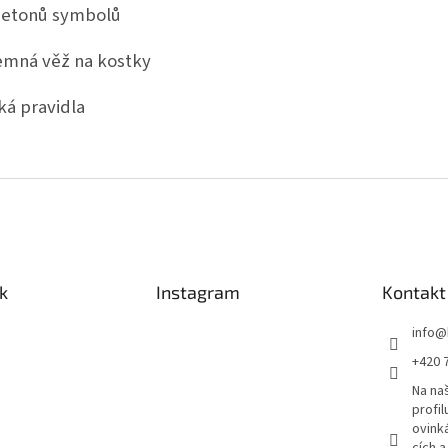
žetonů symbolů
emná věž na kostky
ká pravidla
k
Instagram
Kontakt
info
@
+420 
Na n
profil
ovink