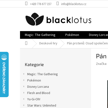
Přejít
+420 776 677 157
info@blacklotus.cz
na
obsah
Magic: The Gathering
Pokémon
Disney Lorca
Domů
Deskové hry
Pán prstenů: Osud společen
P
Pán
o
Přeskočit
s
Značka:
Kategorie
kategorie
t
r
Magic: The Gathering
a
Pokémon
n
Disney Lorcana
n
í
Flesh and Blood
p
Yu-Gi-Oh!
a
Star Wars: Unlimited