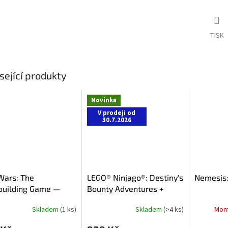
TISK
sející produkty
Novinka
V prodeji od
30.7.2026
Wars: The
LEGO® Ninjago®: Destiny's
Nemesis:
building Game —
Bounty Adventures +
alci a Impérium —
PROMO
Skladem
(1 ks)
Skladem
(>4 ks)
Mom
ření