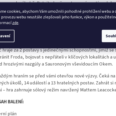
ouzena k záhubě. Putujte krajinou tonoucí ve stínu, kde
dé rozhodnutí otevře novou cestu. Nitky se splétají a os
me cookies, abychom Vám umožnili pohodlné prohlížení webu a d
bodných národů závisí na vaší udatnosti, přátelství a od
 provozu webu neustále zlepšovali jeho funkce, výkon a použiteln
formací
zde
.
díte Jeden prsten do žhavého jícnu Hory osudu, nebo j
itel propadne zoufalství?
avení
Souh
d společenstva je kooperativní hra pro 1-5 hráčů, ve kt
č hraje za 2 postavy s jedinečnými schopnostmi, jimiž se 
ránit Froda, bojovat s nepřáteli v klíčových lokalitách a 
d hrozivými nazgúly a Sauronovým vševidoucím Okem.
aždým hraním se před vámi otevřou nové výzvy. Čeká na 
ných úkolů, 14 událostí a 13 hratelných postav. Zahrát si
i – hra zahrnuje sólový režim navržený Mattem Leacock
AH BALENÍ:
erní plán