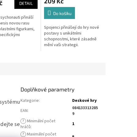
209 Kč
č
DETAIL
Do košíku
sychonauti přináší
esis novou rasu
Spojenci přinášejí do hry nové
vlastními figurkami,
postavy s unikátními
pecifickými
schopnostmi, které zásadně
 Jejich vlivem budou
mění vaši strategii.
tavy propadat
Doplňkové parametry
Kategorie
:
Deskové hry
 systému
084133313285
EAN
:
9
?
Minimální počet
ydejte se
1
hráčů
:
?
Maximální počet