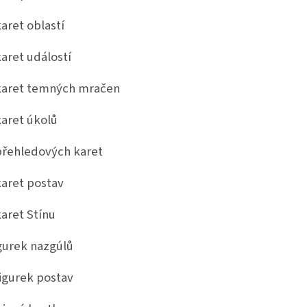
karet oblastí
karet událostí
karet temných mračen
karet úkolů
přehledových karet
karet postav
karet Stínu
igurek nazgúlů
figurek postav