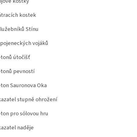
ojové kostky
átracích kostek
služebníků Stínu
spojeneckých vojáků
etonů útočišť
etonů pevností
eton Sauronova Oka
kazatel stupně ohrožení
eton pro sólovou hru
kazatel naděje