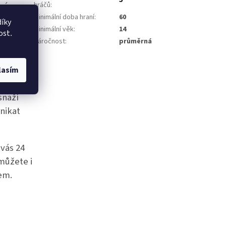
5
 vám
hráčů
:
Minimální doba hraní
:
60
ud
íky
Minimální věk
:
14
hodlání.
ost
.
Náročnost
:
průměrná
eho
lasím
eré každý
snaží
unikat
vás 24
 můžete i
em.