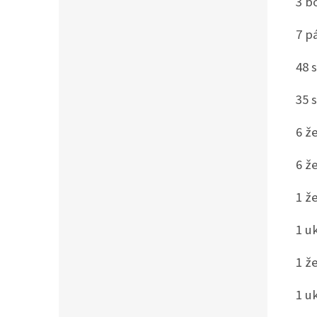
3 b
7 p
48 
35 
6 ž
6 ž
1 ž
1 u
1 ž
1 u