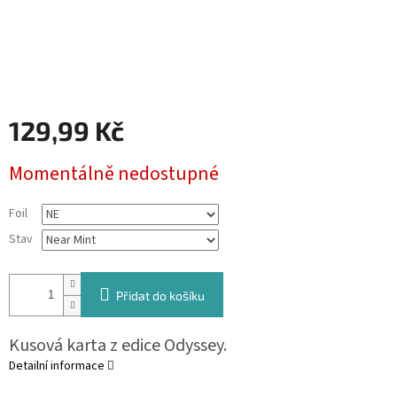
129,99 Kč
Měrná
Momentálně nedostupné
cena:
Foil
Stav
Přidat do košíku
Kusová karta z edice Odyssey.
Detailní informace