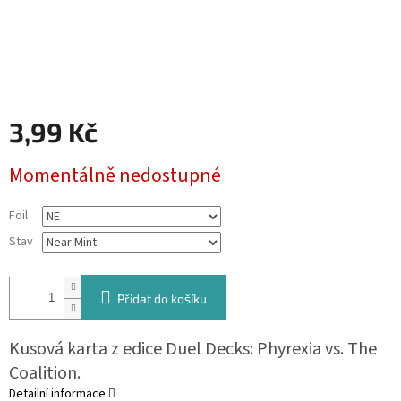
3,99 Kč
Měrná
Momentálně nedostupné
cena:
Foil
Stav
Přidat do košíku
Kusová karta z edice Duel Decks: Phyrexia vs. The
Coalition.
Detailní informace