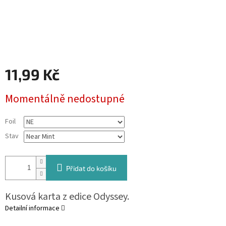
11,99 Kč
Měrná
Momentálně nedostupné
cena:
Foil
Stav
Přidat do košíku
Kusová karta z edice Odyssey.
Detailní informace