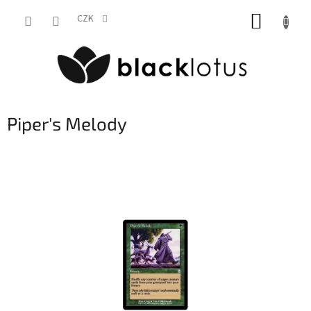
Přejít
NÁKUP
na
CZK
obsah
KOŠÍK
Piper's Melody