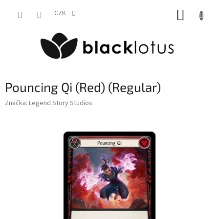
Přejít
NÁKUP
na
CZK
obsah
KOŠÍK
Pouncing Qi (Red) (Regular)
Značka:
Legend Story Studios