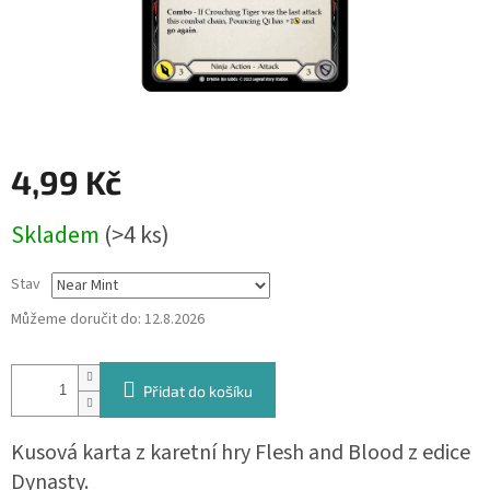
4,99 Kč
Měrná
Skladem
(>4 ks)
cena:
Stav
Můžeme doručit do:
12.8.2026
Přidat do košíku
Kusová karta z karetní hry Flesh and Blood z edice
Dynasty.