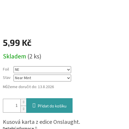
5,99 Kč
Měrná
Skladem
(2 ks)
cena:
Foil
Stav
Můžeme doručit do:
13.8.2026
Přidat do košíku
Kusová karta z edice Onslaught.
Detailní informace