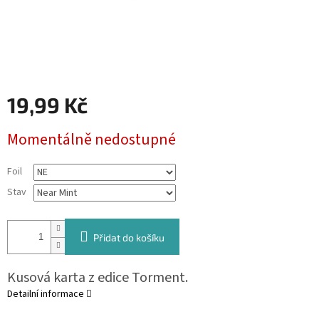
19,99 Kč
Měrná
Momentálně nedostupné
cena:
Foil
Stav
Přidat do košíku
Kusová karta z edice Torment.
Detailní informace