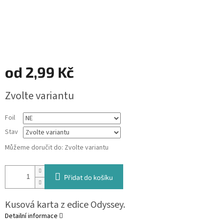
od
2,99 Kč
Měrná
Zvolte variantu
cena:
Foil
Stav
Můžeme doručit do:
Zvolte variantu
Přidat do košíku
Kusová karta z edice Odyssey.
Detailní informace