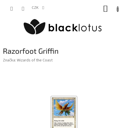
Přejít
NÁKUP
na
CZK
obsah
KOŠÍK
Razorfoot Griffin
Značka:
Wizards of the Coast