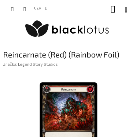
Přejít
NÁKUP
na
CZK
obsah
KOŠÍK
Reincarnate (Red) (Rainbow Foil)
Značka:
Legend Story Studios