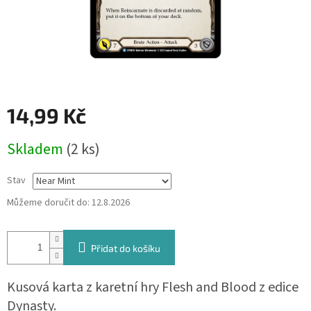
14,99 Kč
Měrná
Skladem
(2 ks)
cena:
Stav
Můžeme doručit do:
12.8.2026
Přidat do košíku
Kusová karta z karetní hry Flesh and Blood z edice
Dynasty.