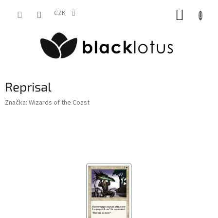
Přejít
NÁKUP
na
CZK
obsah
KOŠÍK
Reprisal
Značka:
Wizards of the Coast