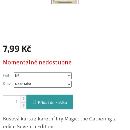
7,99 Kč
Měrná
Momentálně nedostupné
cena:
Foil
Stav
Přidat do košíku
Kusová karta z karetní hry Magic: the Gathering z
edice Seventh Edition.