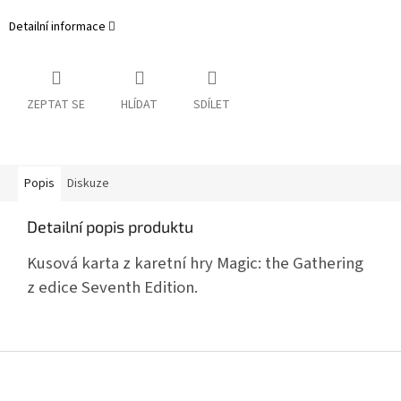
Detailní informace
ZEPTAT SE
HLÍDAT
SDÍLET
Popis
Diskuze
Detailní popis produktu
Kusová karta z karetní hry Magic: the Gathering
z edice Seventh Edition.
Z
á
p