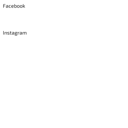
a
Facebook
t
í
Instagram