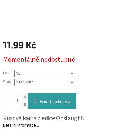
11,99 Kč
Měrná
Momentálně nedostupné
cena:
Foil
Stav
Přidat do košíku
Kusová karta z edice Onslaught.
Detailní informace