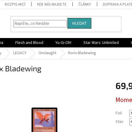
ROZPIS AKCÍ
KDE NÁS NAJDETE
ČLÁNKY
DOPRAVA A PLAT
HLEDAT
na
Flesh and Blood
Yu-Gi-Oh!
Star Wars: Unlimited
y
LEGACY
Onslaught
Rorix Bladewing
ix Bladewing
69,
Měrná
Momen
cena:
Foil
Stav