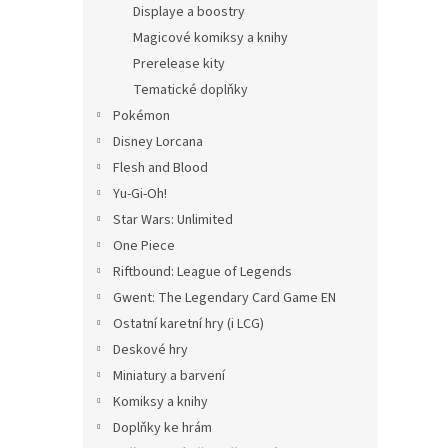
Displaye a boostry
Magicové komiksy a knihy
Prerelease kity
Tematické doplňky
Pokémon
Disney Lorcana
Flesh and Blood
Yu-Gi-Oh!
Star Wars: Unlimited
One Piece
Riftbound: League of Legends
Gwent: The Legendary Card Game EN
Ostatní karetní hry (i LCG)
Deskové hry
Miniatury a barvení
Komiksy a knihy
Doplňky ke hrám