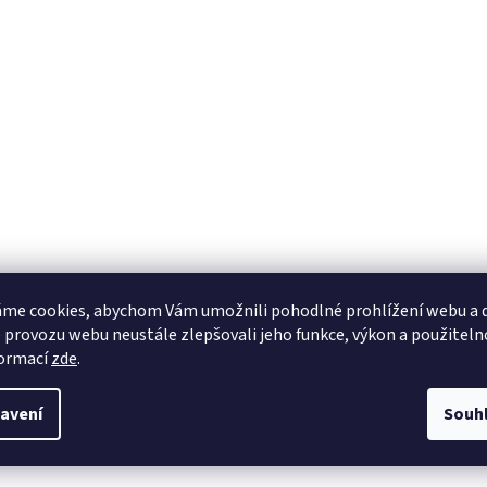
me cookies, abychom Vám umožnili pohodlné prohlížení webu a d
 provozu webu neustále zlepšovali jeho funkce, výkon a použiteln
formací
zde
.
avení
Souh