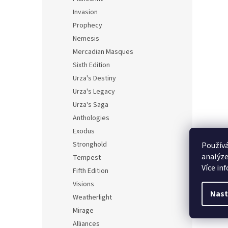
Invasion
Prophecy
Nemesis
Mercadian Masques
Sixth Edition
Urza's Destiny
Urza's Legacy
Urza's Saga
Anthologies
Exodus
Stronghold
Používá
analýze
Tempest
Více in
Fifth Edition
Visions
Nast
Weatherlight
Mirage
Alliances