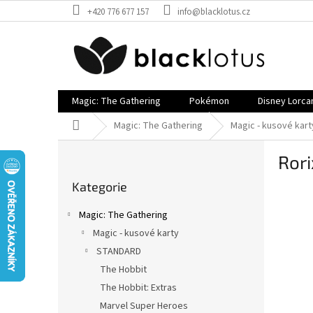
Přejít
+420 776 677 157
info@blacklotus.cz
na
obsah
Magic: The Gathering
Pokémon
Disney Lorca
Domů
Magic: The Gathering
Magic - kusové kart
P
Ror
o
Přeskočit
s
Kategorie
kategorie
t
r
Magic: The Gathering
a
Magic - kusové karty
n
STANDARD
n
í
The Hobbit
p
The Hobbit: Extras
a
Marvel Super Heroes