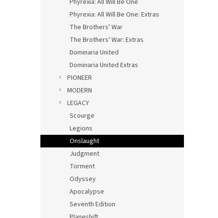
Phyrexia: All Will Be One
Phyrexia: All Will Be One: Extras
The Brothers' War
The Brothers' War: Extras
Dominaria United
Dominaria United Extras
PIONEER
MODERN
LEGACY
Scourge
Legions
Onslaught
Judgment
Torment
Odyssey
Apocalypse
Seventh Edition
Planeshift