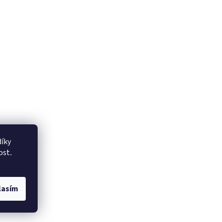
íky
ost
.
lasím