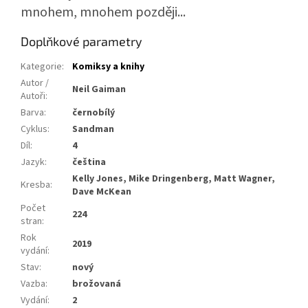
mnohem, mnohem později...
Doplňkové parametry
Kategorie
:
Komiksy a knihy
Autor /
Neil Gaiman
Autoři
:
Barva
:
černobílý
Cyklus
:
Sandman
Díl
:
4
Jazyk
:
čeština
Kelly Jones, Mike Dringenberg, Matt Wagner,
Kresba
:
Dave McKean
Počet
224
stran
:
Rok
2019
vydání
:
Stav
:
nový
Vazba
:
brožovaná
Vydání
:
2