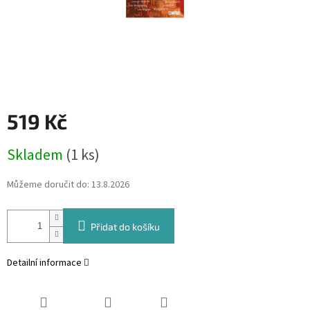
519 Kč
Měrná
Skladem
(1 ks)
cena:
Můžeme doručit do:
13.8.2026
Přidat do košíku
Detailní informace