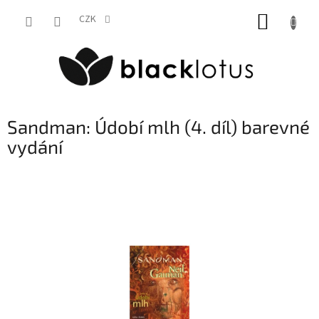
Přejít
NÁKUP
na
CZK
obsah
KOŠÍK
Sandman: Údobí mlh (4. díl) barevné
vydání