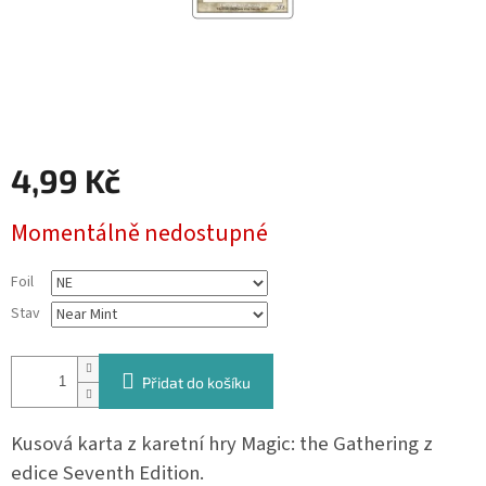
4,99 Kč
Měrná
Momentálně nedostupné
cena:
Foil
Stav
Přidat do košíku
Kusová karta z karetní hry Magic: the Gathering z
edice Seventh Edition.