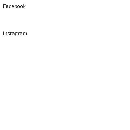
a
Facebook
t
í
Instagram