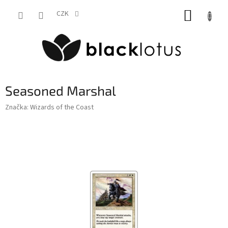
Přejít
NÁKUP
na
CZK
obsah
KOŠÍK
Seasoned Marshal
Značka:
Wizards of the Coast