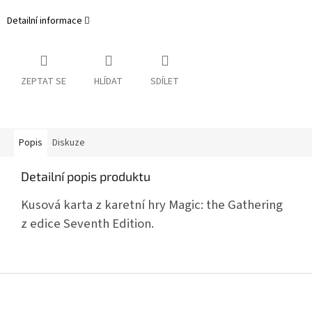
Detailní informace
ZEPTAT SE
HLÍDAT
SDÍLET
Popis
Diskuze
Detailní popis produktu
Kusová karta z karetní hry Magic: the Gathering
z edice Seventh Edition.
Z
á
p