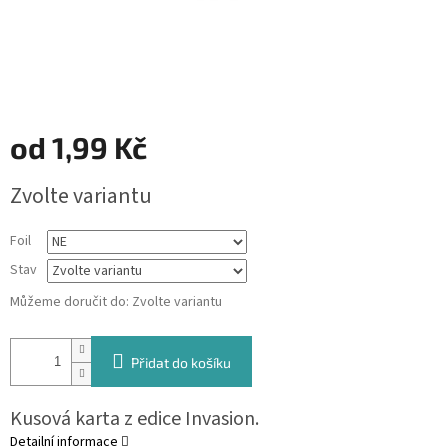
od
1,99 Kč
Měrná
Zvolte variantu
cena:
Foil
Stav
Můžeme doručit do:
Zvolte variantu
Přidat do košíku
Kusová karta z edice Invasion.
Detailní informace