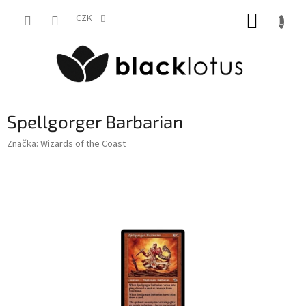
Přejít
NÁKUP
na
CZK
obsah
KOŠÍK
Spellgorger Barbarian
Značka:
Wizards of the Coast