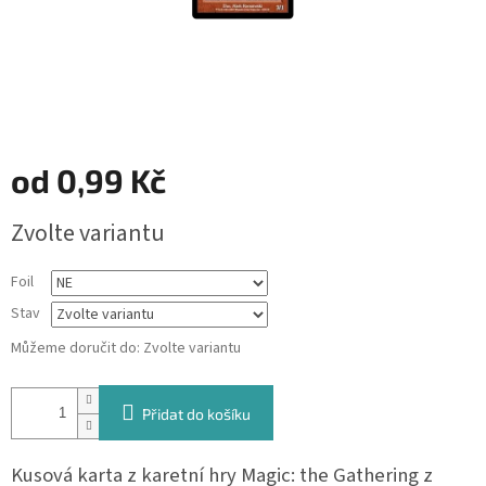
od
0,99 Kč
Měrná
Zvolte variantu
cena:
Foil
Stav
Můžeme doručit do:
Zvolte variantu
Přidat do košíku
Kusová karta z karetní hry Magic: the Gathering z