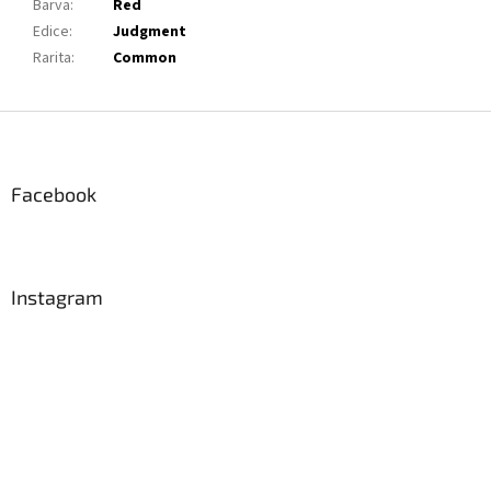
Barva
:
Red
Edice
:
Judgment
Rarita
:
Common
Z
á
p
a
Facebook
t
í
Instagram