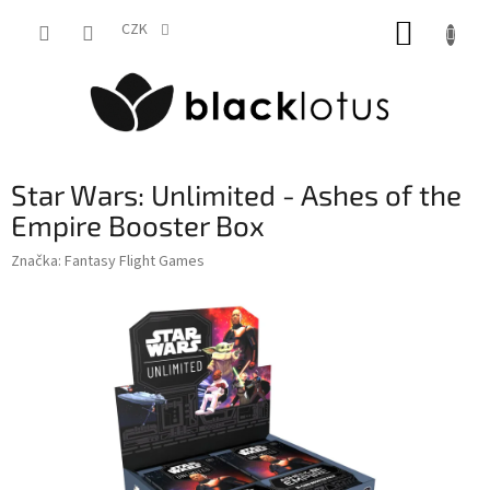
Přejít
NÁKUP
na
CZK
obsah
KOŠÍK
Star Wars: Unlimited - Ashes of the
Empire Booster Box
Značka:
Fantasy Flight Games