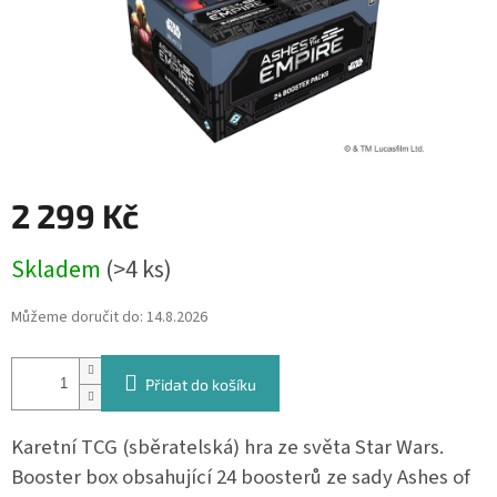
2 299 Kč
Měrná
Skladem
(>4 ks)
cena:
Můžeme doručit do:
14.8.2026
Přidat do košíku
Karetní TCG (sběratelská) hra ze světa Star Wars.
Booster box obsahující 24 boosterů ze sady
Ashes of