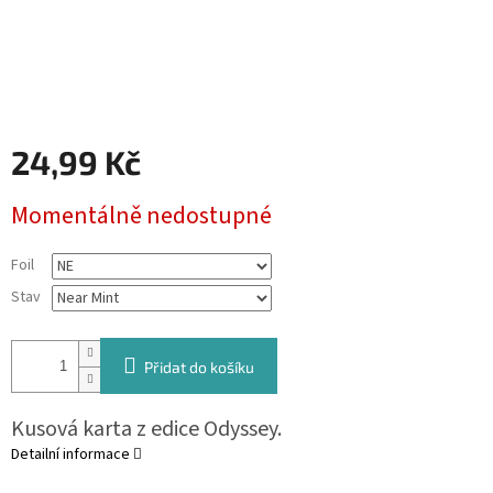
24,99 Kč
Měrná
Momentálně nedostupné
cena:
Foil
Stav
Přidat do košíku
Kusová karta z edice Odyssey.
Detailní informace