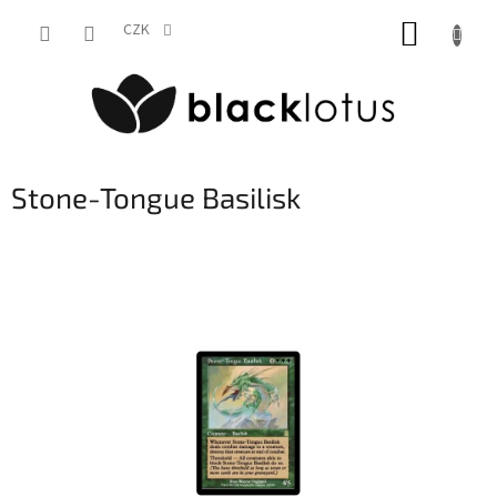
Přejít
NÁKUP
na
CZK
obsah
KOŠÍK
Stone-Tongue Basilisk