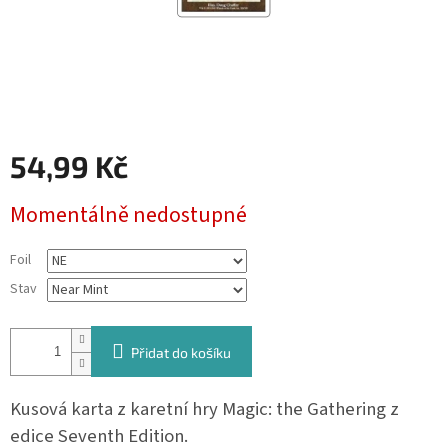
54,99 Kč
Měrná
Momentálně nedostupné
cena:
Foil
Stav
Přidat do košíku
Kusová karta z karetní hry Magic: the Gathering z
edice Seventh Edition.