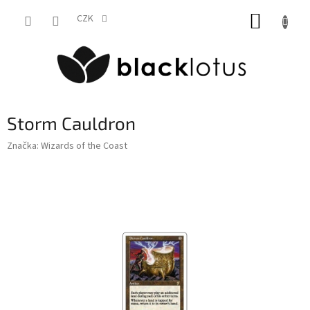
Přejít
NÁKUP
na
CZK
obsah
KOŠÍK
Storm Cauldron
Značka:
Wizards of the Coast