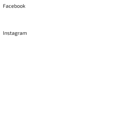
a
Facebook
t
í
Instagram