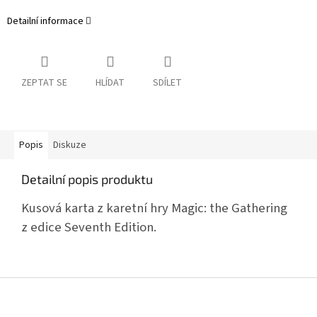
Detailní informace
ZEPTAT SE
HLÍDAT
SDÍLET
Popis
Diskuze
Detailní popis produktu
Kusová karta z karetní hry Magic: the Gathering
z edice Seventh Edition.
Z
á
p