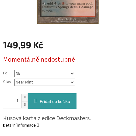
149,99 Kč
Měrná
Momentálně nedostupné
cena:
Foil
Stav
Přidat do košíku
Kusová karta z edice Deckmasters.
Detailní informace