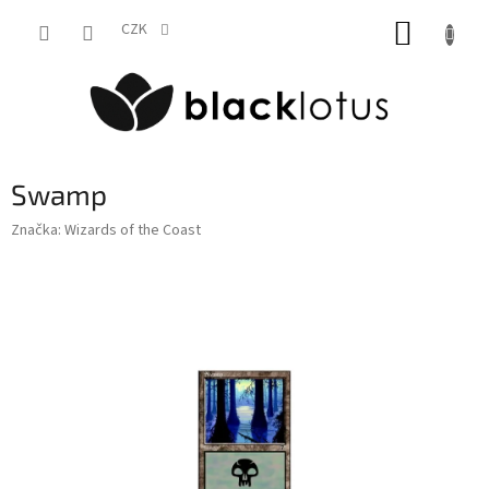
Přejít
NÁKUP
na
CZK
obsah
KOŠÍK
Swamp
Značka:
Wizards of the Coast