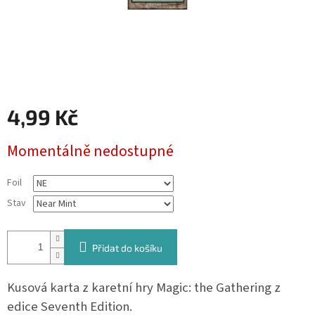
4,99 Kč
Měrná
Momentálně nedostupné
cena:
Foil
Stav
Přidat do košíku
Kusová karta z karetní hry Magic: the Gathering z
edice Seventh Edition.