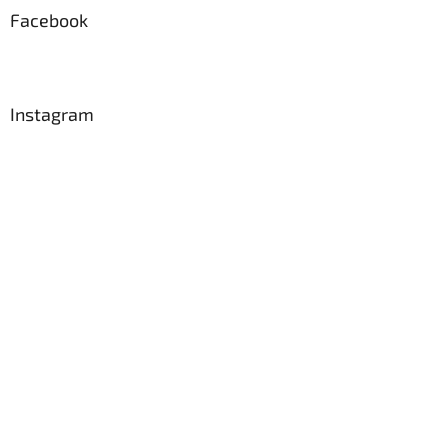
a
Facebook
t
í
Instagram