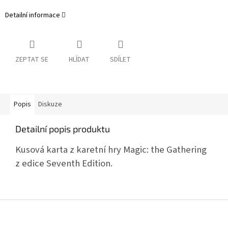
Detailní informace
ZEPTAT SE
HLÍDAT
SDÍLET
Popis
Diskuze
Detailní popis produktu
Kusová karta z karetní hry Magic: the Gathering
z edice Seventh Edition.
Z
á
p