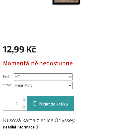
12,99 Kč
Měrná
Momentálně nedostupné
cena:
Foil
Stav
Přidat do košíku
Kusová karta z edice Odyssey.
Detailní informace