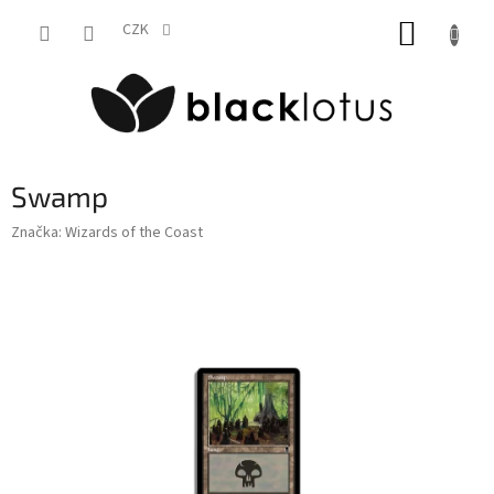
Přejít
NÁKUP
na
CZK
obsah
KOŠÍK
Swamp
Značka:
Wizards of the Coast