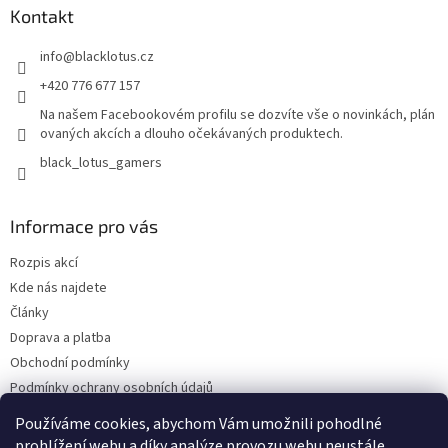
Kontakt
info
@
blacklotus.cz
+420 776 677 157
Na našem Facebookovém profilu se dozvíte vše o novinkách, plán
ovaných akcích a dlouho očekávaných produktech.
black_lotus_gamers
Informace pro vás
Rozpis akcí
Kde nás najdete
Články
Doprava a platba
Obchodní podmínky
Podmínky ochrany osobních údajů
Bonusový program - kredity
Používáme cookies, abychom Vám umožnili pohodlné
Odběr Newsletterů
prohlížení webu a díky analýze provozu webu neustále