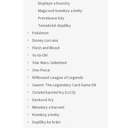
Displaye a boostry
Magicové komiksy a knihy
Prerelease kity
Tematické doplňky
Pokémon
Disney Lorcana
Flesh and Blood
Yu-Gi-Oh!
Star Wars: Unlimited
One Piece
Riftbound: League of Legends
Gwent: The Legendary Card Game EN
Ostatní karetní hry (i LCG)
Deskové hry
Miniatury a barvení
Komiksy a knihy
Doplňky ke hrám