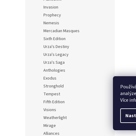
Invasion
Prophecy
Nemesis
Mercadian Masques
Sixth Edition
Urza's Destiny
Urza's Legacy
Urza's Saga
Anthologies
Exodus
Stronghold
Používá
analýze
Tempest
Více in
Fifth Edition
Visions
Nast
Weatherlight
Mirage
Alliances