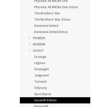
Phyrexia: All Will Be One
Phyrexia: All Will Be One: Extras
The Brothers' War
The Brothers' War: Extras
Dominaria United
Dominaria United Extras
PIONEER
MODERN
LEGACY
Scourge
Legions
Onslaught
Judgment
Torment
Odyssey
Apocalypse
Seventh Edition
Planeshift