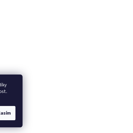
íky
ost
.
lasím