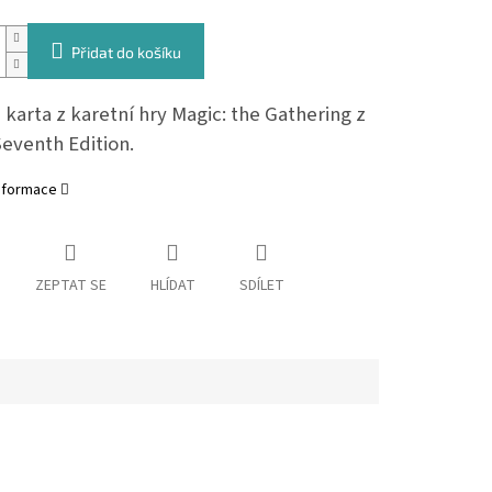
Přidat do košíku
karta z karetní hry Magic: the Gathering z
Seventh Edition.
informace
ZEPTAT SE
HLÍDAT
SDÍLET