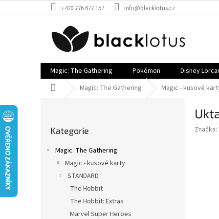
Přejít
+420 776 677 157
info@blacklotus.cz
na
obsah
Magic: The Gathering
Pokémon
Disney Lorca
Domů
Magic: The Gathering
Magic - kusové kart
P
Ukta
o
Přeskočit
s
Značka:
Kategorie
kategorie
t
r
Magic: The Gathering
a
Magic - kusové karty
n
STANDARD
n
í
The Hobbit
p
The Hobbit: Extras
a
Marvel Super Heroes