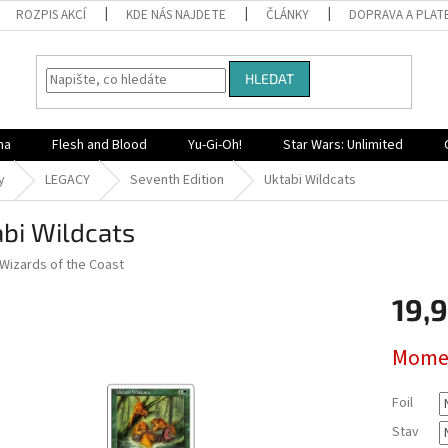
ROZPIS AKCÍ
KDE NÁS NAJDETE
ČLÁNKY
DOPRAVA A PLAT
HLEDAT
na
Flesh and Blood
Yu-Gi-Oh!
Star Wars: Unlimited
y
LEGACY
Seventh Edition
Uktabi Wildcats
bi Wildcats
Wizards of the Coast
19,9
Měrná
Momen
cena:
Foil
Stav