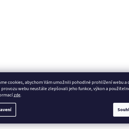
me cookies, abychom Vám umožnili pohodlné prohlížení webu a d
 provozu webu neustále zlepšovali jeho funkce, výkon a použiteln
formací
zde
.
avení
Souh