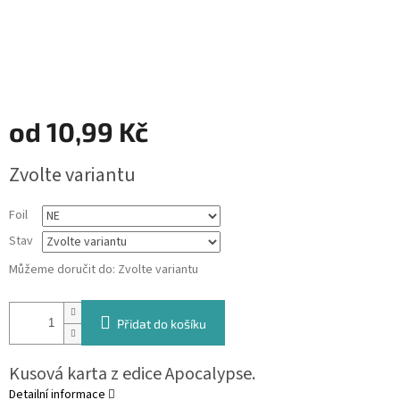
od
10,99 Kč
Měrná
Zvolte variantu
cena:
Foil
Stav
Můžeme doručit do:
Zvolte variantu
Přidat do košíku
Kusová karta z edice Apocalypse.
Detailní informace