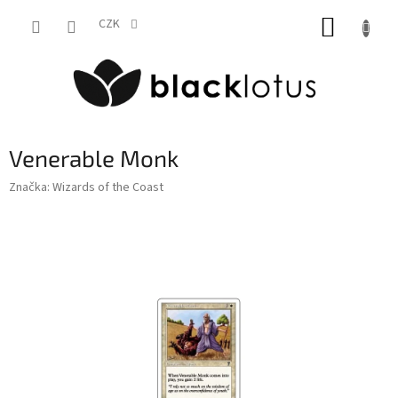
Přejít
NÁKUP
na
CZK
obsah
KOŠÍK
Venerable Monk
Značka:
Wizards of the Coast