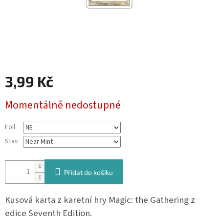
3,99 Kč
Měrná
Momentálně nedostupné
cena:
Foil
Stav
Přidat do košíku
Kusová karta z karetní hry Magic: the Gathering z
edice Seventh Edition.