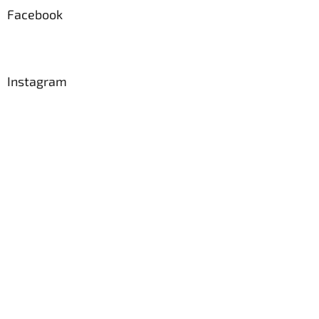
a
Facebook
t
í
Instagram