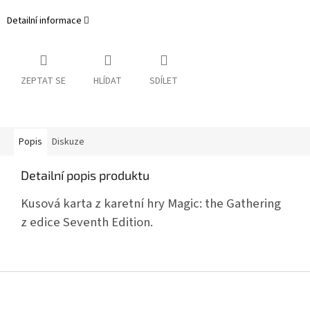
Detailní informace
ZEPTAT SE
HLÍDAT
SDÍLET
Popis
Diskuze
Detailní popis produktu
Kusová karta z karetní hry Magic: the Gathering
z edice Seventh Edition.
Z
á
p