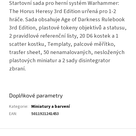
Startovní sada pro herní systém Warhammer:
The Horus Heresy 3rd Edition urřená pro 1-2
hráče. Sada obsahuje Age of Darkness Rulebook
3rd Edition, plastové tokeny objektivů a statusu,
2 pravidlové referenční listy, 20 D6 kostek a 1
scatter kostku, Templaty, palcové měřítko,
trasfer sheet, 50 nenamalovaných, nesložených
plastových miniatur a 2 sady disintegrator
zbraní.
Doplňkové parametry
Kategorie
:
Miniatury a barvení
EAN
:
5011921241453
Z