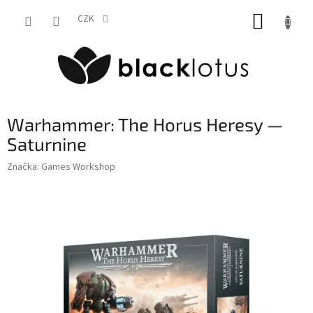
Přejít
NÁKUP
na
CZK
obsah
KOŠÍK
Warhammer: The Horus Heresy —
Saturnine
Značka:
Games Workshop