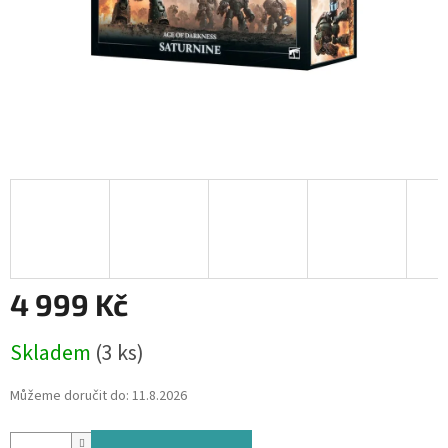
4 999 Kč
Měrná
Skladem
(3 ks)
cena:
Můžeme doručit do:
11.8.2026