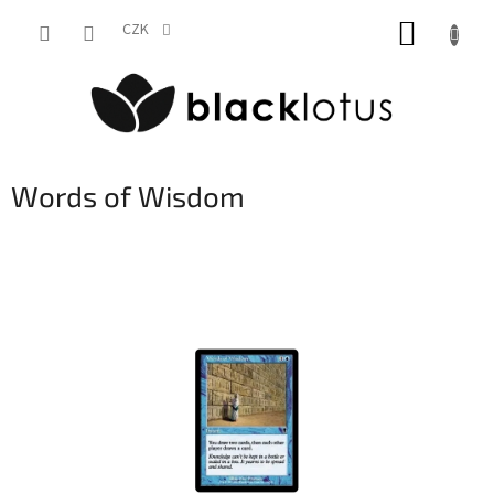
Přejít
NÁKUP
na
CZK
obsah
KOŠÍK
Words of Wisdom