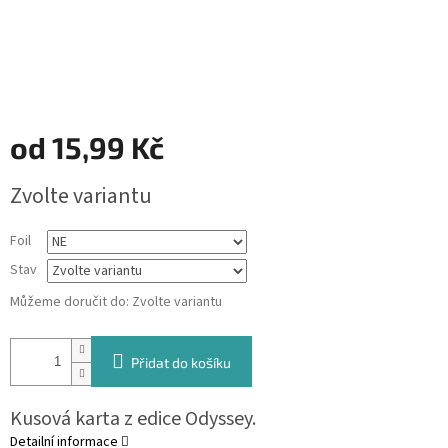
od
15,99 Kč
Měrná
Zvolte variantu
cena:
Foil
Stav
Můžeme doručit do:
Zvolte variantu
Přidat do košíku
Kusová karta z edice Odyssey.
Detailní informace