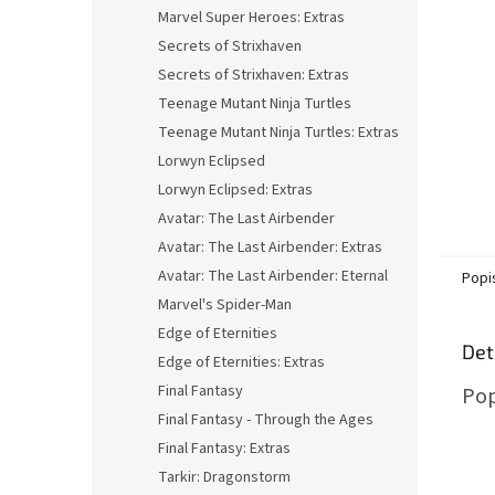
n
Marvel Super Heroes: Extras
e
Secrets of Strixhaven
l
Secrets of Strixhaven: Extras
Teenage Mutant Ninja Turtles
Teenage Mutant Ninja Turtles: Extras
Lorwyn Eclipsed
Lorwyn Eclipsed: Extras
Avatar: The Last Airbender
Avatar: The Last Airbender: Extras
Avatar: The Last Airbender: Eternal
Popi
Marvel's Spider-Man
Edge of Eternities
Det
Edge of Eternities: Extras
Final Fantasy
Pop
Final Fantasy - Through the Ages
Final Fantasy: Extras
Tarkir: Dragonstorm