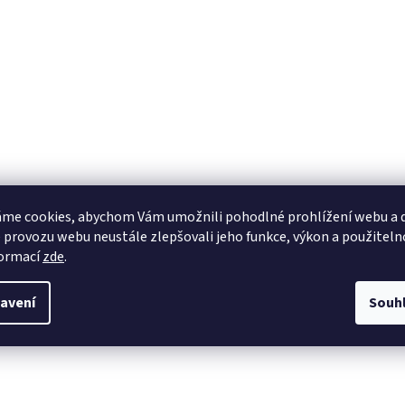
me cookies, abychom Vám umožnili pohodlné prohlížení webu a d
 provozu webu neustále zlepšovali jeho funkce, výkon a použiteln
formací
zde
.
avení
Souh