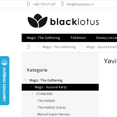
Přejít
+420 776 677 157
info@blacklotus.cz
na
obsah
Magic: The Gathering
Pokémon
Disney Lorca
Domů
Magic: The Gathering
Magic - kusové kart
P
Yav
o
Přeskočit
s
Kategorie
kategorie
t
r
Magic: The Gathering
a
Magic - kusové karty
n
STANDARD
n
í
The Hobbit
p
The Hobbit: Extras
a
Marvel Super Heroes