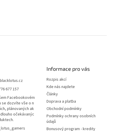
Informace pro vás
Rozpis akcí
blacklotus.cz
Kde nás najdete
776 677 157
Články
ašem Facebookovém
Doprava a platba
u se dozvíte vše o n
ách, plánovaných ak
Obchodní podmínky
a dlouho očekávanýc
Podmínky ochrany osobních
duktech.
údajů
_lotus_gamers
Bonusový program - kredity