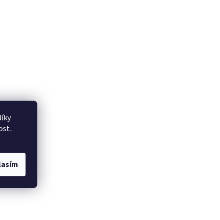
íky
ost
.
lasím