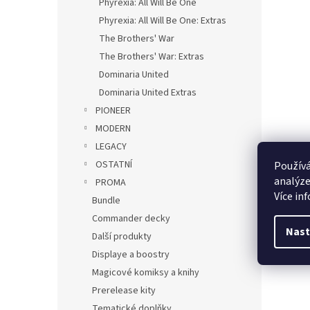
Phyrexia: All Will Be One
Phyrexia: All Will Be One: Extras
The Brothers' War
The Brothers' War: Extras
Dominaria United
Dominaria United Extras
PIONEER
MODERN
LEGACY
OSTATNÍ
Používá
analýze
PROMA
Více in
Bundle
Commander decky
Nast
Další produkty
Displaye a boostry
Magicové komiksy a knihy
Prerelease kity
Tematické doplňky