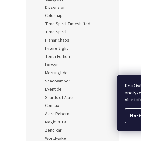
Dissension
Coldsnap
Time Spiral Timeshifted
Time Spiral
Planar Chaos
Future Sight
Tenth Edition
Lorwyn
Morningtide
Shadowmoor
Používá
Eventide
analýze
Shards of Alara
Více in
Conflux
Alara Reborn
Nast
Magic 2010
Zendikar
Worldwake