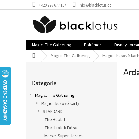
Přejít
+420 776 677 157
info@blacklotus.cz
na
obsah
Magic: The Gathering
Pokémon
Disney Lorca
Domů
Magic: The Gathering
Magic - kusové kart
P
Arde
o
Přeskočit
s
Kategorie
kategorie
t
r
Magic: The Gathering
a
Magic - kusové karty
n
STANDARD
n
í
The Hobbit
p
The Hobbit: Extras
a
Marvel Super Heroes