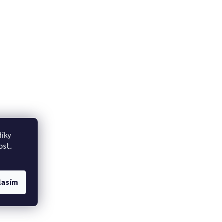
íky
ost
.
lasím