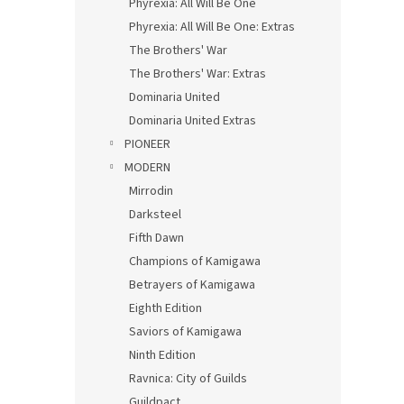
Phyrexia: All Will Be One
Phyrexia: All Will Be One: Extras
The Brothers' War
The Brothers' War: Extras
Dominaria United
Dominaria United Extras
PIONEER
MODERN
Mirrodin
Darksteel
Fifth Dawn
Champions of Kamigawa
Betrayers of Kamigawa
Eighth Edition
Saviors of Kamigawa
Ninth Edition
Ravnica: City of Guilds
Guildpact