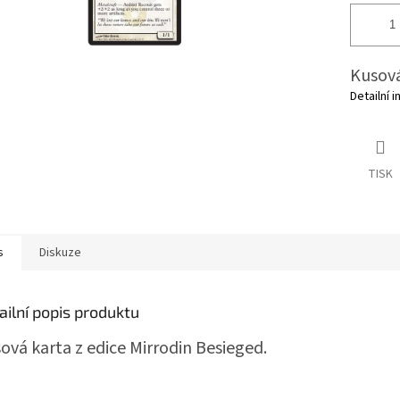
Kusová
Detailní 
TISK
s
Diskuze
ailní popis produktu
ová karta z edice Mirrodin Besieged.