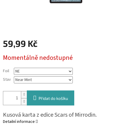
59,99 Kč
Měrná
Momentálně nedostupné
cena:
Foil
Stav
Přidat do košíku
Kusová karta z edice Scars of Mirrodin.
Detailní informace