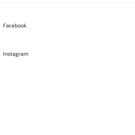
Z
á
p
a
Facebook
t
í
Instagram