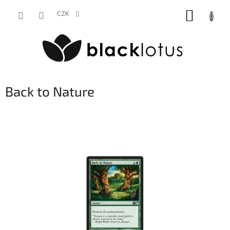
Přejít
NÁKUP
na
CZK
obsah
KOŠÍK
Back to Nature