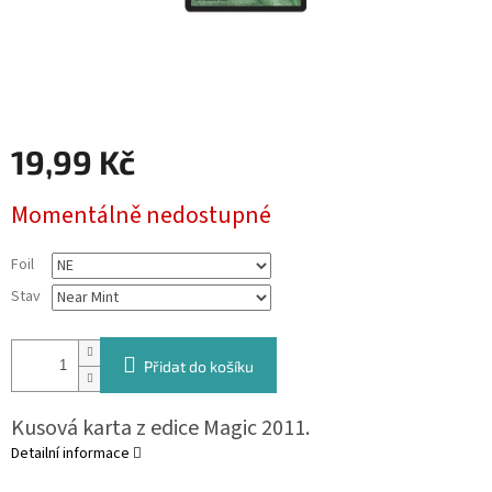
19,99 Kč
Měrná
Momentálně nedostupné
cena:
Foil
Stav
Přidat do košíku
Kusová karta z edice Magic 2011.
Detailní informace