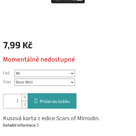
7,99 Kč
Měrná
Momentálně nedostupné
cena:
Foil
Stav
Přidat do košíku
Kusová karta z edice Scars of Mirrodin.
Detailní informace