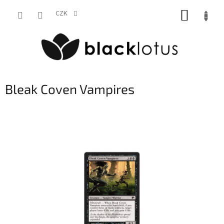
Přejít
NÁKUP
na
CZK
obsah
KOŠÍK
Bleak Coven Vampires