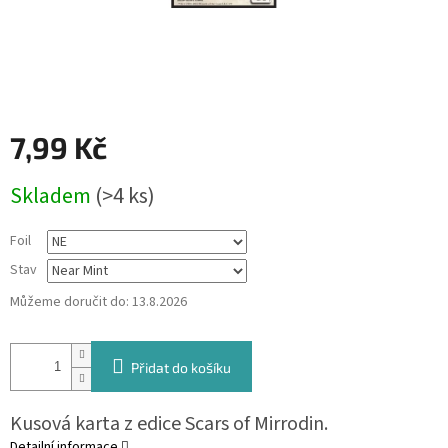
7,99 Kč
Měrná
Skladem
(>4 ks)
cena:
Foil
Stav
Můžeme doručit do:
13.8.2026
Přidat do košíku
Kusová karta z edice Scars of Mirrodin.
Detailní informace