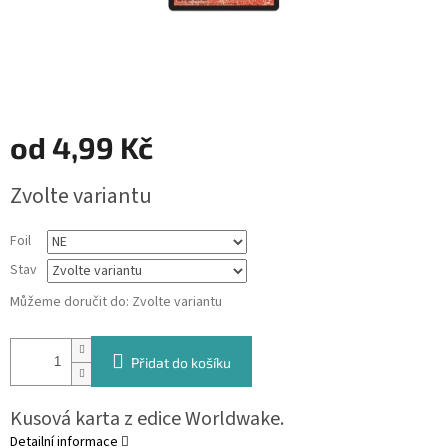
od
4,99 Kč
Měrná
Zvolte variantu
cena:
Foil
Stav
Můžeme doručit do:
Zvolte variantu
Přidat do košíku
Kusová karta z edice Worldwake.
Detailní informace