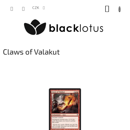
Přejít
NÁKUP
na
CZK
obsah
KOŠÍK
Claws of Valakut