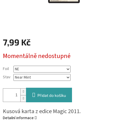
7,99 Kč
Měrná
Momentálně nedostupné
cena:
Foil
Stav
Přidat do košíku
Kusová karta z edice Magic 2011.
Detailní informace