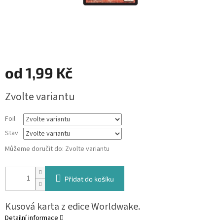
od
1,99 Kč
Měrná
Zvolte variantu
cena:
Foil
Stav
Můžeme doručit do:
Zvolte variantu
Přidat do košíku
Kusová karta z edice Worldwake.
Detailní informace