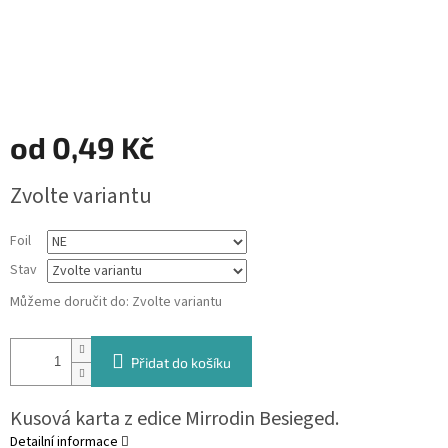
od
0,49 Kč
Měrná
Zvolte variantu
cena:
Foil
Stav
Můžeme doručit do:
Zvolte variantu
Přidat do košíku
Kusová karta z edice Mirrodin Besieged.
Detailní informace