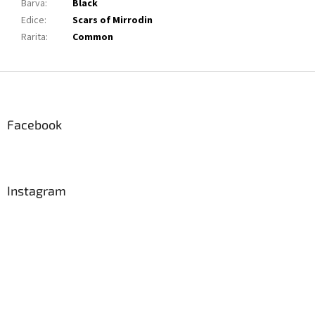
Barva
:
Black
Edice
:
Scars of Mirrodin
Rarita
:
Common
Z
á
p
a
Facebook
t
í
Instagram