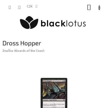
Přejít
NÁKUP
na
CZK
obsah
KOŠÍK
Dross Hopper
Značka:
Wizards of the Coast