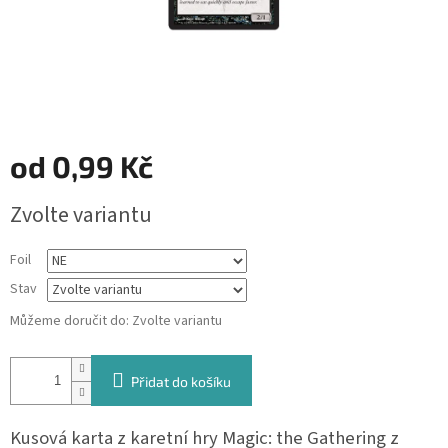
od
0,99 Kč
Měrná
Zvolte variantu
cena:
Foil
Stav
Můžeme doručit do:
Zvolte variantu
Přidat do košíku
Kusová karta z karetní hry Magic: the Gathering z