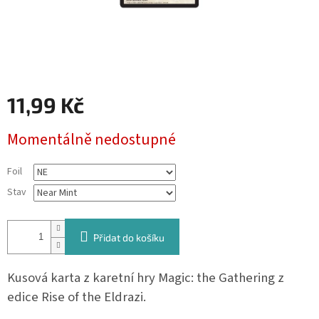
11,99 Kč
Měrná
Momentálně nedostupné
cena:
Foil
Stav
Přidat do košíku
Kusová karta z karetní hry Magic: the Gathering z
edice Rise of the Eldrazi.